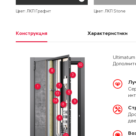
Цвет: ЛКП Графит
Цвет: ЛКП Stone
Конструкция
Характеристики
Ultimatum
Дополните
10
8
3
Лу
7
1
Сер
5
13
ин
14
9
6
Ст
Дос
4
две
Во
12