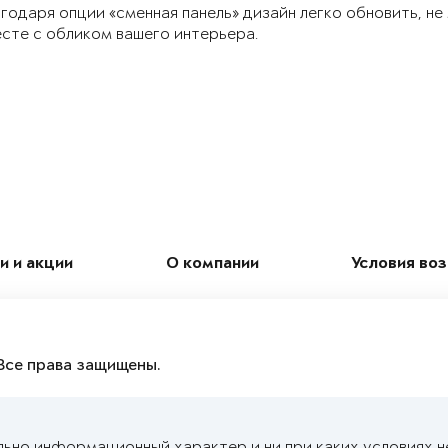
годаря опции «сменная панель» дизайн легко обновить, не
сте с обликом вашего интерьера.
и и акции
О компании
Условия во
Все права защищены.
льно информационный характер и ни при каких условиях н