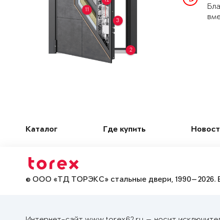
Бла
11
вме
3
2
Каталог
Где купить
Новост
© ООО «ТД ТОРЭКС» стальные двери, 1990—2026. 
Интернет-сайт www.torex62.ru — носит исключите