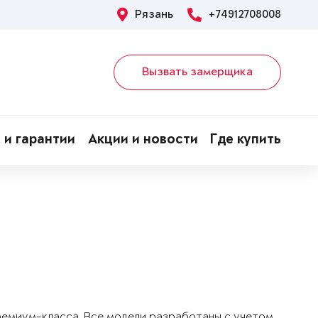
Рязань
+74912708008
Вызвать замерщика
 и гарантии
Акции и новости
Где купить
!
ремиум-класса. Все модели разработаны с учетом