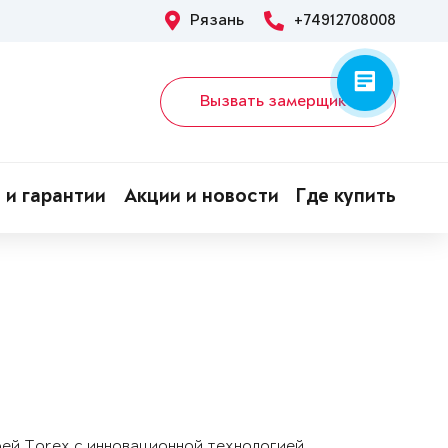
Рязань
+74912708008
Вызвать замерщика
 и гарантии
Акции и новости
Где купить
рей Torex с инновационной технологией