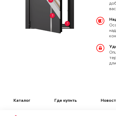
доб
вас
3
На
7
Осо
над
кон
Уд
Опц
тер
дли
Каталог
Где купить
Новост