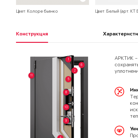
Цвет: Колоре бьянко
Цвет: Белый (арт. КТ
Конструкция
Характеристи
АРКТИК –
1
сохранять
6
2
уплотнени
11
5
Ин
8
Тер
кон
10
иск
теп
9
Ун
Про
4