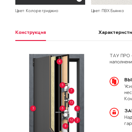
Цвет: Колоре гриджио
Цвет: ПВХ Бьянко
Конструкция
Характеристи
ТАУ ПРО 
4
наполнен
ВЫ
5
Уси
7
нес
Ком
13
3
6
9
ЗА
Над
12
2
гар
8