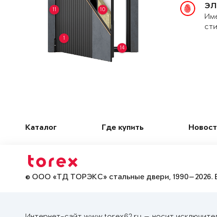
ЭЛ
11
10
Име
сти
1
14
Каталог
Где купить
Новост
© ООО «ТД ТОРЭКС» стальные двери, 1990—2026. 
Интернет-сайт www.torex62.ru — носит исключите