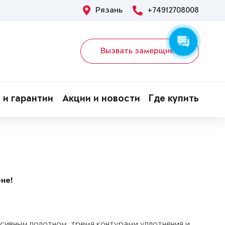
Рязань
+74912708008
Вызвать замерщика
 и гарантии
Акции и новости
Где купить
не!
ссивным полотном, тремя контурами уплотнения и