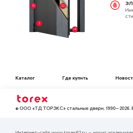
ЭЛ
11
10
Име
сти
1
14
Каталог
Где купить
Новост
© ООО «ТД ТОРЭКС» стальные двери, 1990—2026. 
Интернет-сайт www.torex62.ru — носит исключите