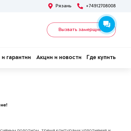
Рязань
+74912708008
Вызвать замерщика
 и гарантии
Акции и новости
Где купить
не!
ссивным полотном, тремя контурами уплотнения и