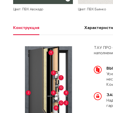
Цвет: ПВХ Авокадо
Цвет: ПВХ Бьянко
Конструкция
Характеристи
ТАУ ПРО 
4
наполнен
ВЫ
5
Уси
7
нес
Ком
13
3
6
9
ЗА
Над
12
2
гар
8