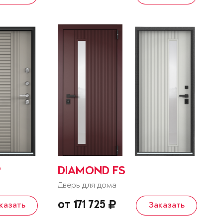
P
DIAMOND FS
Дверь для дома
от 171 725
казать
Заказать