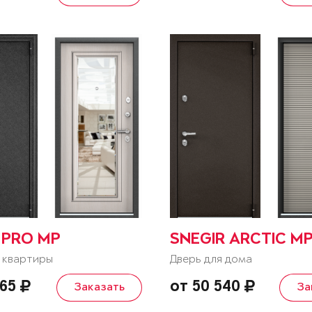
 PRO MP
SNEGIR ARCTIC M
 квартиры
Дверь для дома
465
от 50 540
Заказать
За