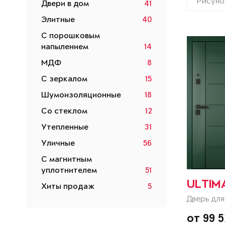
Рисуно
Двери в дом
41
Элитные
40
С порошковым
напылением
14
МДФ
8
С зеркалом
15
Шумоизоляционные
18
Со стеклом
12
Утепленные
31
Уличные
56
С магнитным
уплотнителем
51
ULTIM
Хиты продаж
5
Дверь для
от 99 