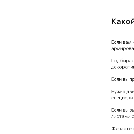
Какой
Если вам 
армирован
Подбирае
декоратив
Если вы п
Нужна две
специальн
Если вы в
листами 
Желаете п