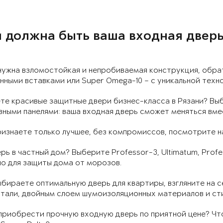
 должна быть ваша входная дверь
нужна взломостойкая и непробиваемая конструкция, обра
ными вставками или Super Omega-10 – с уникальной техн
те красивые защитные двери бизнес-класса в Рязани? Вы
ными панелями: ваша входная дверь сможет меняться вме
ризнаете только лучшее, без компромиссов, посмотрите на
рь в частный дом? Выберите Professor-3, Ultimatum, Profe
о для защиты дома от морозов.
ыбираете оптимальную дверь для квартиры, взгляните на с
стали, двойным слоем шумоизоляционных материалов и ст
риобрести прочную входную дверь по приятной цене? Что