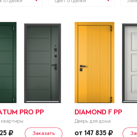
к отделки
Цвет отделки
Зам
ATUM PRO PP
DIAMOND F PP
 квартиры
Дверь для дома
525
от 147 835
Заказать
За