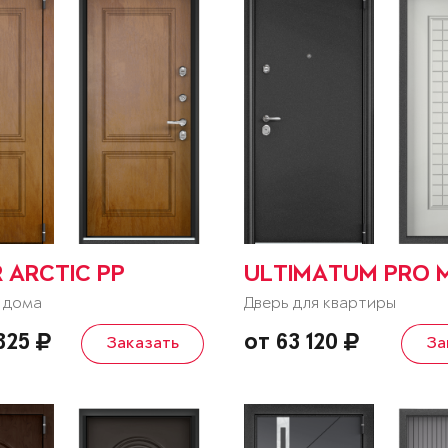
 ARCTIC PP
ULTIMATUM PRO 
 дома
Дверь для квартиры
 825
от 63 120
Заказать
За