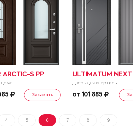
 ARCTIC-S PP
ULTIMATUM NEXT
 дома
Дверь для квартиры
 585
от 101 885
Заказать
За
4
5
6
7
8
9